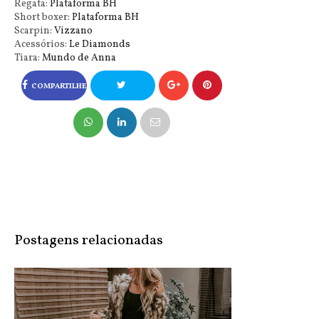
Regata:
Plataforma BH
Short boxer:
Plataforma BH
Scarpin:
Vizzano
Acessórios:
Le Diamonds
Tiara:
Mundo de Anna
COMPARTILHE
NO FACEBOOK
COMPARTILHE
NO TWITTER
Postagens relacionadas