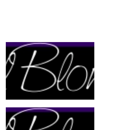
Blond Hair: Intense Silver - Vizeme
Blond Hair: Linha Yellow Off