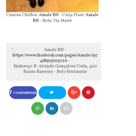
Camisa Chiffon:
Amale BH
- Calça Flare:
Amale
BH
- Bota: Via Marte
Amale BH -
https://www.facebook.com/pages/Amale/197
418913603020
-
Endereço: R. Alcindo Gonçalves Cotta, 420
Bairro Barreiro - Belo Horizonte
COMPARTILHE
NO FACEBOOK
COMPARTILHE
NO TWITTER