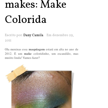
makes: Make
Colorida
Escrito por:
Dany Camila
Em dezembro 29,
2011
maquiagem
Ola meninas essa
estará em alta no ano de
make
2012. É um
coloridinho, um escandâlo, mas
muiito linda! Vamos fazer?