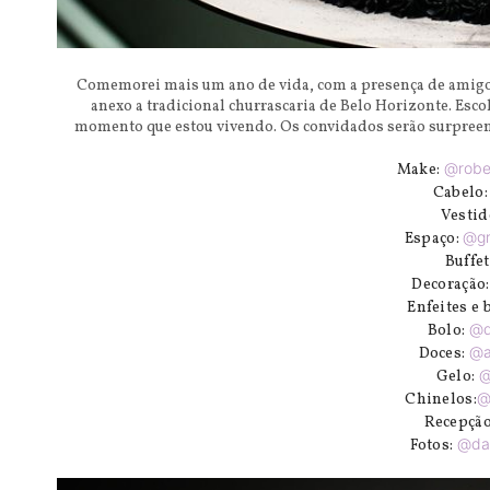
Comemorei mais um ano de vida, com a presença de amigos
anexo a tradicional churrascaria de Belo Horizonte. Esco
momento que estou vivendo. Os convidados serão surpree
@robe
Make:
Cabelo
Vestid
@g
Espaço:
Buffet
Decoração
Enfeites e 
@d
Bolo:
@a
Doces:
@
Gelo:
@
Chinelos:
Recepçã
@dan
Fotos: