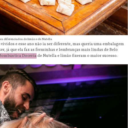
es diferenciados de limão e de Nutella
-vividos e esse ano não ia ser diferente, mas queria uma embalagem
er, já que ela faz as forminhas e lembranças mais lindas de Belo
Bombástica Doceria
de Nutella e limão fizeram o maior sucesso.