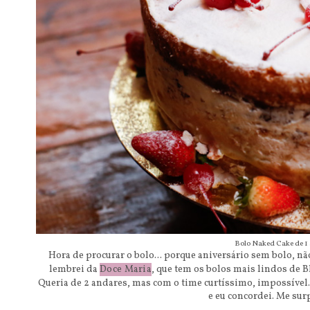
Bolo Naked Cake de 1
Hora de procurar o bolo... porque aniversário sem bolo, nã
lembrei da
Doce Maria
, que tem os bolos mais lindos de 
Queria de 2 andares, mas com o time curtíssimo, impossível. 
e eu concordei. Me sur