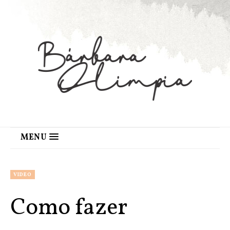
MENU
VIDEO
Como fazer