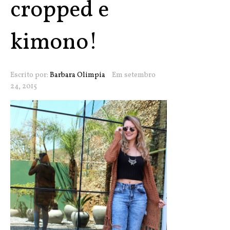
cropped e
kimono!
Escrito por:
Barbara Olimpia
Em setembro
24, 2015