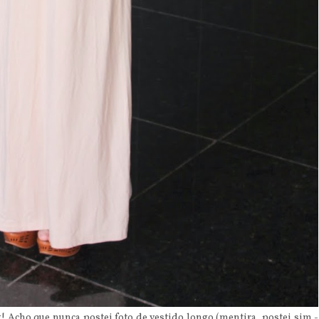
! Acho que nunca postei foto de vestido longo (mentira, postei sim -