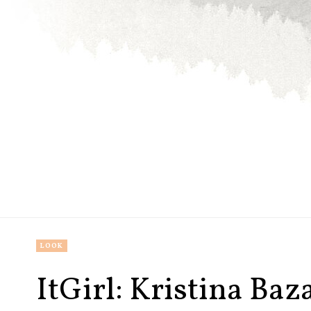
LOOK
ItGirl: Kristina Baz