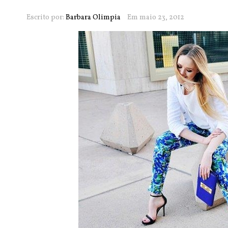
Escrito por:
Barbara Olimpia
Em maio 23, 2012