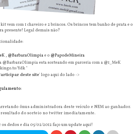
it vem com 1 chaveiro e 2 brincos. Os brincos tem banho de prata e o
ra presente! Legal demais não?
cionalidade:
eK
,
@BarbaraOlimpia
e o
@PapodeMineira
 a @BarbaraOlimpia esta sorteando em parceria com a @1_MeK
/kingo.to/Ydk
"
articipar deste site
' logo aqui do lado ->
gulamento:
arretando ônus administradora deste veículo e NEM ao ganhador.
o resultado do sorteio no twitter imediatamente.
ar os dedos e dia 05/02/2012 faço um
update
aqui!