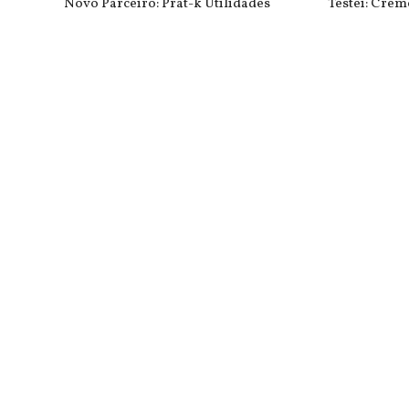
Novo Parceiro: Prat-k Utilidades
Testei: Crem