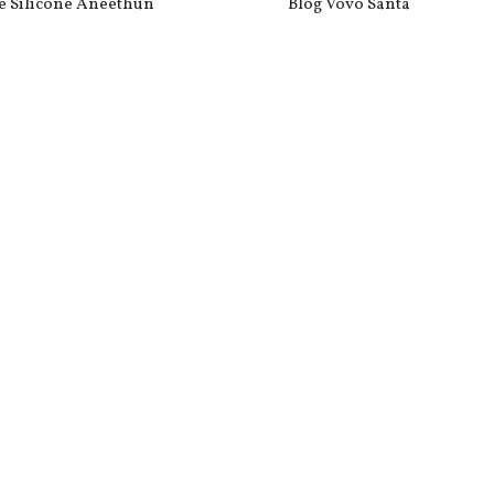
e Silicone Aneethun
Blog Vovó Santa