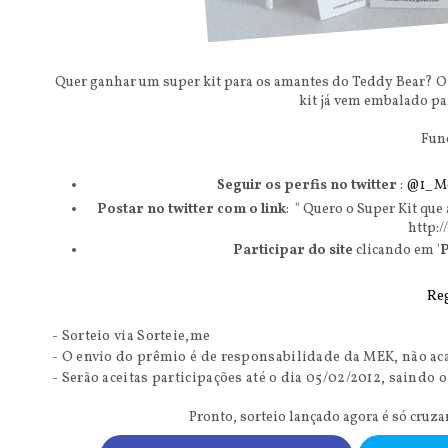
Quer ganhar um super kit para os amantes do Teddy Bear? O k
kit já vem embalado pa
Fun
S
eguir os perfis no twitter
:
@1_M
P
ostar no twitter com o link
: "
Quero o Super Kit que
http:/
Participar do site
clicando em '
P
Re
- Sorteio via
Sorteie,me
- O envio do prêmio é de responsabilidade da MEK, não ac
- Serão aceitas participações até o dia 05/02/2012, saindo 
Pronto, sorteio lançado agora é só cruz