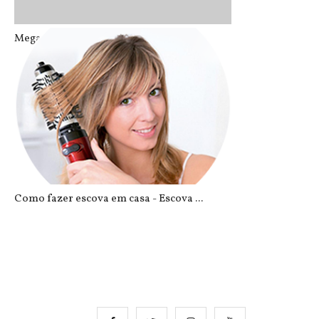
Mega hair de fita adesiva estraga s...
Como fazer escova em casa - Escova ...