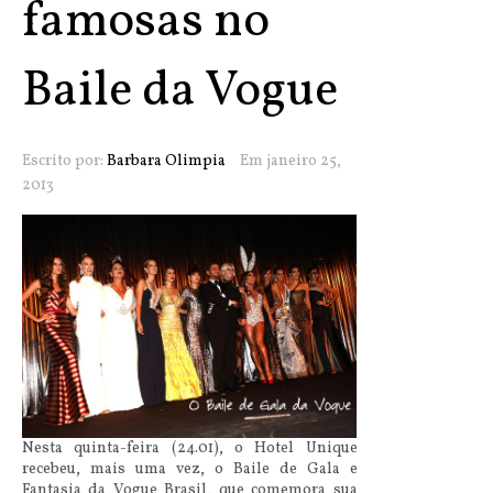
famosas no
Baile da Vogue
Escrito por:
Barbara Olimpia
Em janeiro 25,
2013
Nesta quinta-feira (24.01), o Hotel Unique
recebeu, mais uma vez, o Baile de Gala e
Fantasia da Vogue Brasil, que comemora sua