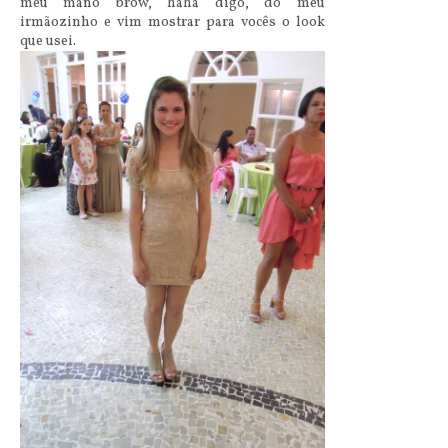
meu mano brow, haha digo, do meu
irmãozinho e vim mostrar para vocês o look
que usei.