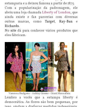
estamparia e a deixou famosa a partir de 1875.
Com a popularização da padronagem, ele
abriu uma loja chamada
Liberty of London
, que
ainda existe e faz parcerias com diversas
outras marcas, como
Target
,
Ray-Ban
e
Richards
.
No
site
dá para conhecer vários produtos que
eles fabricam.
Vanessa Hudgens - Ashley Greene - Grazi Massafera
Lembro a vocês que a estampa liberty é
democrática. As flores são bem pequenas, por
isso, ajudam a
disfarçar medidas
indesejáveis.